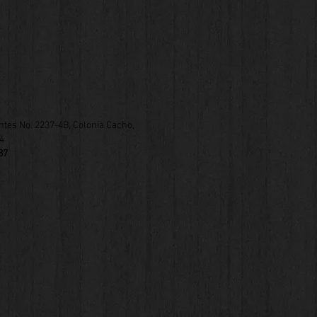
ntes No. 2237-4B, Colonia Cacho,
4​
87